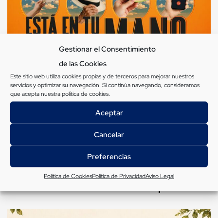
Gestionar el Consentimiento
de las Cookies
Este sitio web utiliza cookies propias y de terceros para mejorar nuestros
servicios y optimizar su navegación. Si continúa navegando, consideramos
que acepta nuestra
política de cookies
.
Aceptar
Cancelar
Preferencias
Activación del Programa de Prevención y
Política de Cookies
Política de Privacidad
Aviso Legal
Atención frente a las Altas Temperaturas