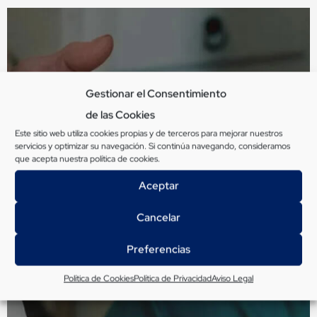
Inscríbete en nuestra bolsa de
Gestionar el Consentimiento
de las Cookies
empleo
Este sitio web utiliza cookies propias y de terceros para mejorar nuestros
servicios y optimizar su navegación. Si continúa navegando, consideramos
que acepta nuestra
política de cookies
.
Si estás buscando empleo en nuestras
residencias, te lo ponemos mucho más facil.
Aceptar
Cancelar
Ir a la Bolsa de Empleo
Preferencias
Política de Cookies
Política de Privacidad
Aviso Legal