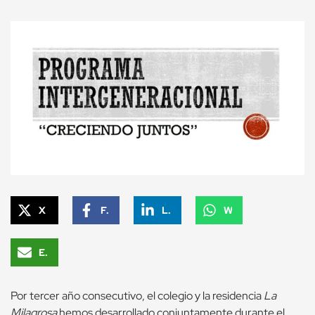
X
Facebook
LinkedIn
WhatsApp
Email
Por tercer año consecutivo, el colegio y la residencia
La
Milagrosa
hemos desarrollado conjuntamente durante el