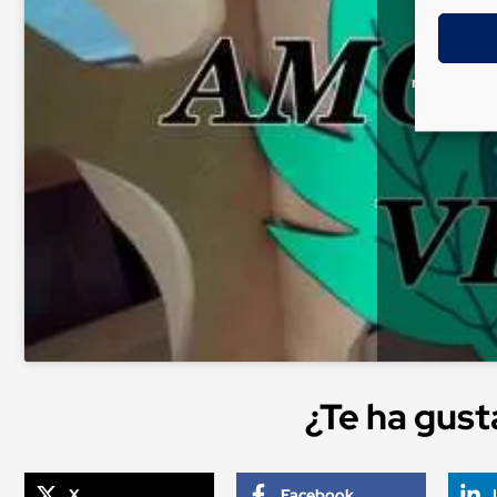
Haz clic 
marketing y
¿Te ha gus
X
Facebook