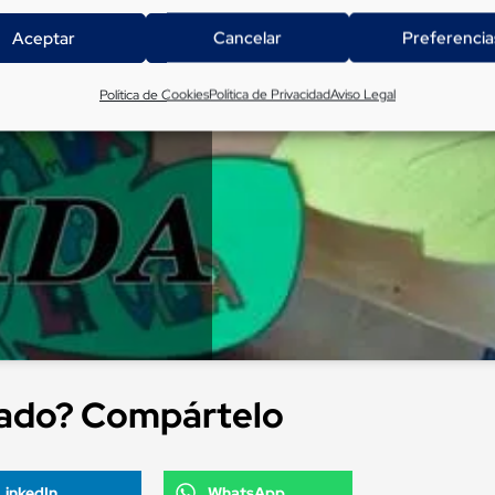
Aceptar
Cancelar
Preferencia
para aceptar cookies de
 permitir este contenido
Política de Cookies
Política de Privacidad
Aviso Legal
tado? Compártelo
LinkedIn
WhatsApp