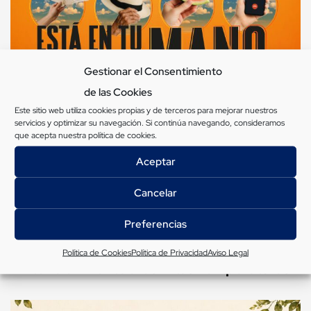
Gestionar el Consentimiento
de las Cookies
Este sitio web utiliza cookies propias y de terceros para mejorar nuestros
servicios y optimizar su navegación. Si continúa navegando, consideramos
que acepta nuestra
política de cookies
.
Aceptar
Cancelar
Preferencias
Activación del Programa de Prevención y
Política de Cookies
Política de Privacidad
Aviso Legal
Atención frente a las Altas Temperaturas