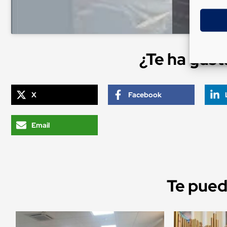
¿Te ha gus
X
Facebook
Email
Te puede