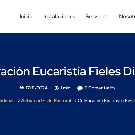
Inicio
Instalaciones
Servicios
Nosot
ación Eucaristía Fieles D
17/11/2024
1 min
0 Comentarios
oticias
->
Actividades de Pastoral
->
Celebración Eucaristía Fiel