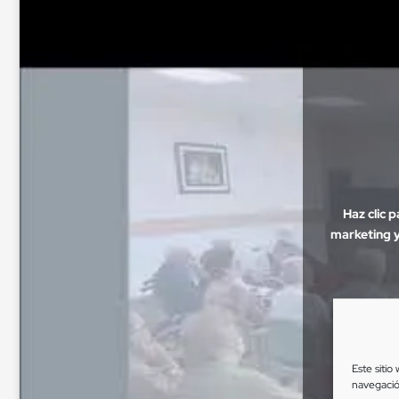
Haz clic 
marketing y
Este sitio
navegació