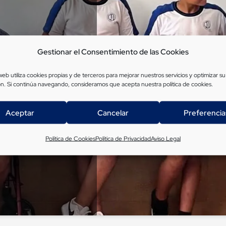
Gestionar el Consentimiento de las Cookies
 web utiliza cookies propias y de terceros para mejorar nuestros servicios y optimizar su
para aceptar cookies de
n. Si continúa navegando, consideramos que acepta nuestra
política de cookies
.
 permitir este contenido
Aceptar
Cancelar
Preferencia
Política de Cookies
Política de Privacidad
Aviso Legal