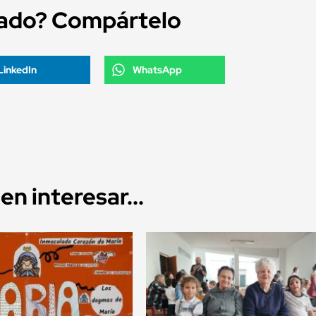
tado? Compártelo
LinkedIn
WhatsApp
n interesar...