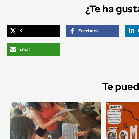
¿Te ha gus
X
Facebook
Email
Te puede