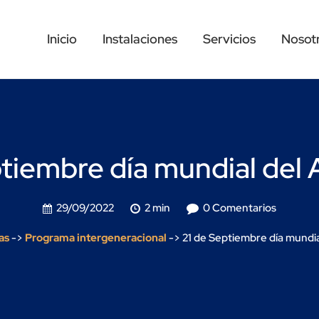
Inicio
Instalaciones
Servicios
Nosot
ptiembre día mundial del 
29/09/2022
2 min
0 Comentarios
as
->
Programa intergeneracional
->
21 de Septiembre día mundia