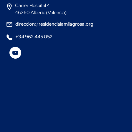
Carrer Hospital 4
46260 Alberic (Valencia)
direccion@residencialamilagrosa.org
+34 962 445 052