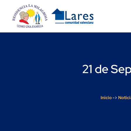
21 de Se
Inicio
->
Notici